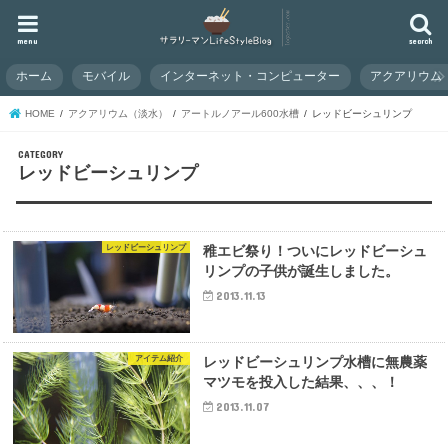
menu
search
ホーム
モバイル
インターネット・コンピューター
アクアリウム
HOME
アクアリウム（淡水）
アートルノアール600水槽
レッドビーシュリンプ
レッドビーシュリンプ
レッドビーシュリンプ
稚エビ祭り！ついにレッドビーシュ
リンプの子供が誕生しました。
2013.11.13
アイテム紹介
レッドビーシュリンプ水槽に無農薬
マツモを投入した結果、、、！
2013.11.07