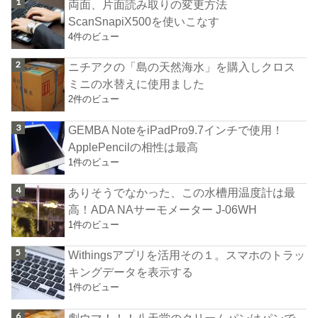
両面、片面読み取りの変更方法
ScanSnapiX500を使いこなす
4件のビュー
ニチアクの「島の天然海水」を購入しクロス
ミニの水替えに使用ました
2件のビュー
GEMBA NoteをiPadPro9.7インチで使用！
ApplePencilの相性は最高
1件のビュー
ありそうでなかった、この水槽用温度計は最
高！ADA NAサーモメーター J-06WH
1件のビュー
Withingsアプリを活用その１。スマホのトラッ
キングデータを表示する
1件のビュー
劇ウマ！！！八天堂のクリームパンはパンで