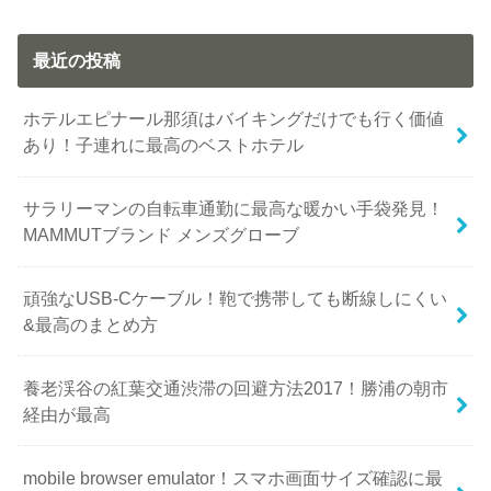
最近の投稿
ホテルエピナール那須はバイキングだけでも行く価値
あり！子連れに最高のベストホテル
サラリーマンの自転車通勤に最高な暖かい手袋発見！
MAMMUTブランド メンズグローブ
頑強なUSB-Cケーブル！鞄で携帯しても断線しにくい
&最高のまとめ方
養老渓谷の紅葉交通渋滞の回避方法2017！勝浦の朝市
経由が最高
mobile browser emulator！スマホ画面サイズ確認に最