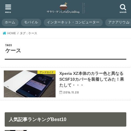
menu
search
ホーム
モバイル
インターネット・コンピューター
アクアリウム
HOME
タグ : ケース
ケース
アンドロイド
Xperia XZ本体のカラー色と異なる
SCSF10カバーを装着してみた！果
たして・・・
2016.11.28
人気記事ランキングBest10