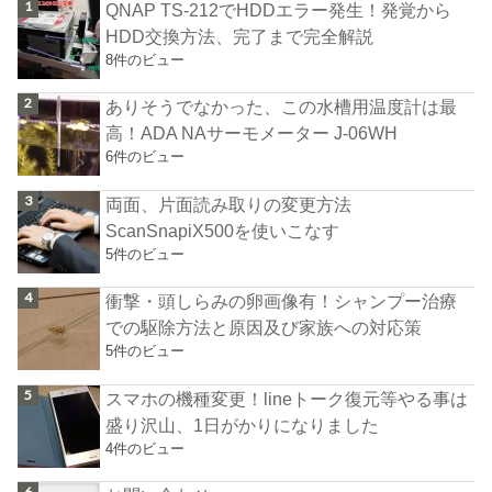
QNAP TS-212でHDDエラー発生！発覚から
HDD交換方法、完了まで完全解説
8件のビュー
ありそうでなかった、この水槽用温度計は最
高！ADA NAサーモメーター J-06WH
6件のビュー
両面、片面読み取りの変更方法
ScanSnapiX500を使いこなす
5件のビュー
衝撃・頭しらみの卵画像有！シャンプー治療
での駆除方法と原因及び家族への対応策
5件のビュー
スマホの機種変更！lineトーク復元等やる事は
盛り沢山、1日がかりになりました
4件のビュー