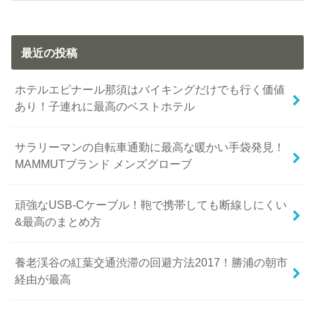
最近の投稿
ホテルエピナール那須はバイキングだけでも行く価値
あり！子連れに最高のベストホテル
サラリーマンの自転車通勤に最高な暖かい手袋発見！
MAMMUTブランド メンズグローブ
頑強なUSB-Cケーブル！鞄で携帯しても断線しにくい
&最高のまとめ方
養老渓谷の紅葉交通渋滞の回避方法2017！勝浦の朝市
経由が最高