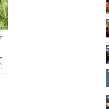
マ
草
を
す
マツ