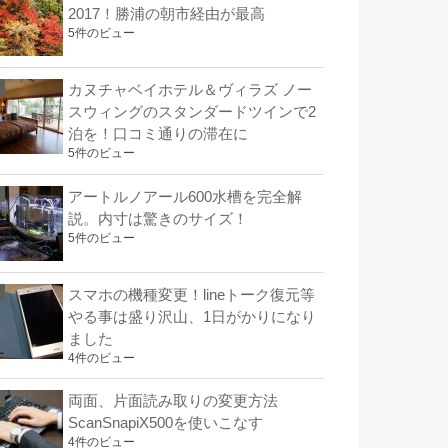
2017！勝浦の朝市経由が最高
5件のビュー
カヌチャベイホテル＆ヴィラズ ノー
スウィングのスタンダードツインで2
泊を！口コミ通りの滞在に
5件のビュー
アートルノアール600水槽を完全解
説。内寸は驚きのサイズ！
5件のビュー
スマホの機種変更！lineトーク復元等
やる事は盛り沢山、1日がかりになり
ました
4件のビュー
両面、片面読み取りの変更方法
ScanSnapiX500を使いこなす
4件のビュー