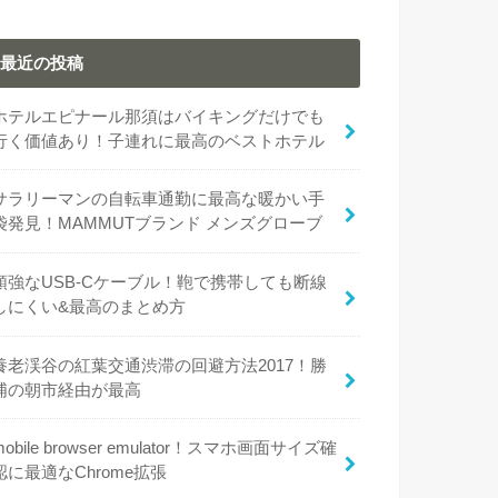
最近の投稿
ホテルエピナール那須はバイキングだけでも
行く価値あり！子連れに最高のベストホテル
サラリーマンの自転車通勤に最高な暖かい手
袋発見！MAMMUTブランド メンズグローブ
頑強なUSB-Cケーブル！鞄で携帯しても断線
しにくい&最高のまとめ方
養老渓谷の紅葉交通渋滞の回避方法2017！勝
浦の朝市経由が最高
mobile browser emulator！スマホ画面サイズ確
認に最適なChrome拡張