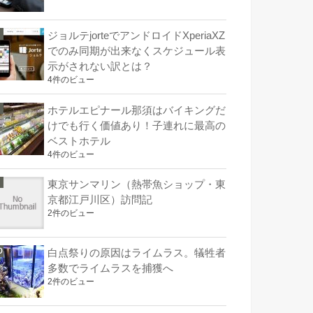
ジョルテjorteでアンドロイドXperiaXZ
でのみ同期が出来なくスケジュール表
示がされない訳とは？
4件のビュー
ホテルエピナール那須はバイキングだ
けでも行く価値あり！子連れに最高の
ベストホテル
4件のビュー
東京サンマリン（熱帯魚ショップ・東
京都江戸川区）訪問記
2件のビュー
白点祭りの原因はライムラス。犠牲者
多数でライムラスを捕獲へ
2件のビュー