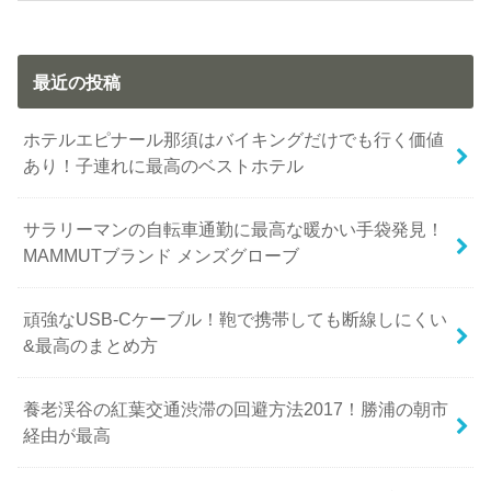
最近の投稿
ホテルエピナール那須はバイキングだけでも行く価値
あり！子連れに最高のベストホテル
サラリーマンの自転車通勤に最高な暖かい手袋発見！
MAMMUTブランド メンズグローブ
頑強なUSB-Cケーブル！鞄で携帯しても断線しにくい
&最高のまとめ方
養老渓谷の紅葉交通渋滞の回避方法2017！勝浦の朝市
経由が最高