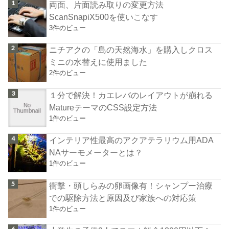
両面、片面読み取りの変更方法
ScanSnapiX500を使いこなす
3件のビュー
ニチアクの「島の天然海水」を購入しクロス
ミニの水替えに使用ました
2件のビュー
１分で解決！カエレバのレイアウトが崩れる
MatureテーマのCSS設定方法
1件のビュー
インテリア性最高のアクアテラリウム用ADA
NAサーモメーターとは？
1件のビュー
衝撃・頭しらみの卵画像有！シャンプー治療
での駆除方法と原因及び家族への対応策
1件のビュー