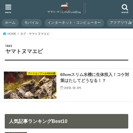
menu
search
ホーム
モバイル
インターネット・コンピューター
アクアリウム
HOME
タグ : ヤマトヌマエビ
ヤマトヌマエビ
アートルノアール600水槽
60cmスリム水槽に生体投入！コケ対
策はたしてどうなる！？
2013.12.09
人気記事ランキングBest10