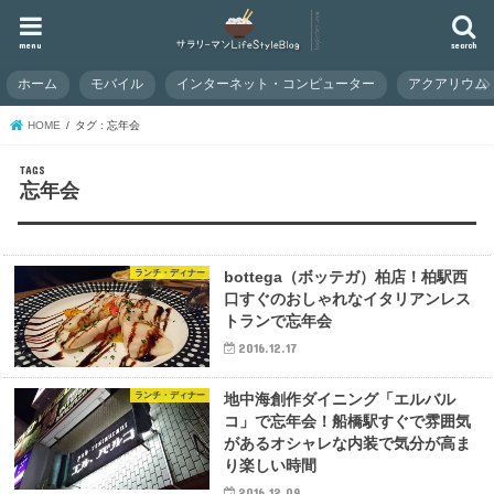
menu
search
ホーム
モバイル
インターネット・コンピューター
アクアリウム
HOME
タグ : 忘年会
忘年会
ランチ・ディナー
bottega（ボッテガ）柏店！柏駅西
口すぐのおしゃれなイタリアンレス
トランで忘年会
2016.12.17
ランチ・ディナー
地中海創作ダイニング「エルバル
コ」で忘年会！船橋駅すぐで雰囲気
があるオシャレな内装で気分が高ま
り楽しい時間
2016.12.09