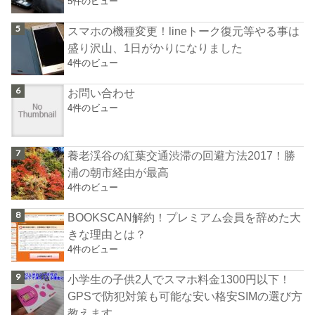
5件のビュー
スマホの機種変更！lineトーク復元等やる事は
盛り沢山、1日がかりになりました
4件のビュー
お問い合わせ
4件のビュー
養老渓谷の紅葉交通渋滞の回避方法2017！勝
浦の朝市経由が最高
4件のビュー
BOOKSCAN解約！プレミアム会員を辞めた大
きな理由とは？
4件のビュー
小学生の子供2人でスマホ料金1300円以下！
GPSで防犯対策も可能な安い格安SIMの選び方
教えます。