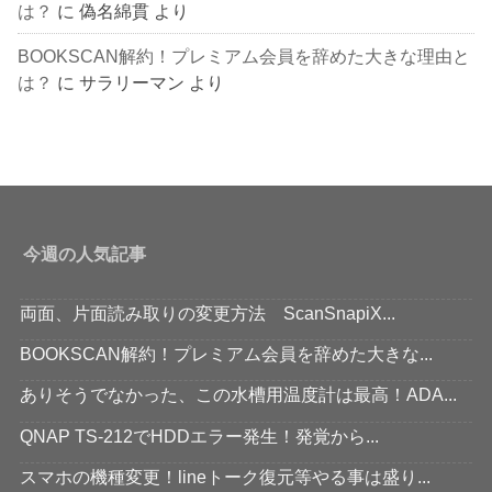
は？
に
偽名綿貫
より
BOOKSCAN解約！プレミアム会員を辞めた大きな理由と
は？
に
サラリーマン
より
今週の人気記事
両面、片面読み取りの変更方法 ScanSnapiX...
BOOKSCAN解約！プレミアム会員を辞めた大きな...
ありそうでなかった、この水槽用温度計は最高！ADA...
QNAP TS-212でHDDエラー発生！発覚から...
スマホの機種変更！lineトーク復元等やる事は盛り...