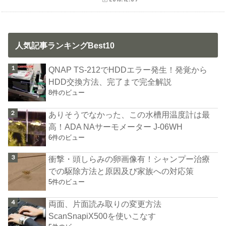
人気記事ランキングBest10
QNAP TS-212でHDDエラー発生！発覚から
HDD交換方法、完了まで完全解説
8件のビュー
ありそうでなかった、この水槽用温度計は最
高！ADA NAサーモメーター J-06WH
6件のビュー
衝撃・頭しらみの卵画像有！シャンプー治療
での駆除方法と原因及び家族への対応策
5件のビュー
両面、片面読み取りの変更方法
ScanSnapiX500を使いこなす