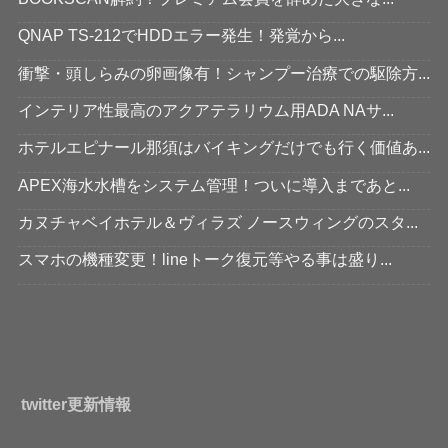
QNAP TS-212でHDDエラー発生！発覚から...
衝撃・頭しらみの卵画像有！シャンプー治療での駆除方...
インテリア性最高のアクアテラリウム用ADA NAサ...
ホテルエピナール那須はバイキングだけでも行く価値あ...
APEX海水水槽をシステム管理！ついに導入まであと...
カヌチャベイホテル＆ヴィラズ ノースウィングのスタ...
スマホの機種変更！lineトーク復元等やる事は盛り...
twitter更新情報