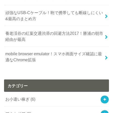
頑強なUSB-Cケーブル！鞄で携帯しても断線しにくい
&最高のまとめ方
養老渓谷の紅葉交通渋滞の回避方法2017！勝浦の朝市
経由が最高
mobile browser emulator！スマホ画面サイズ確認に最
適なChrome拡張
カテゴリー
お小遣い稼ぎ
(6)