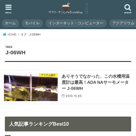
menu
search
ホーム
モバイル
インターネット・コンピューター
アクアリウム
HOME
タグ : J-06WH
J-06WH
アイテム紹介
ありそうでなかった、この水槽用温
度計は最高！ADA NAサーモメータ
ー J-06WH
2013.11.05
人気記事ランキングBest10