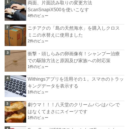
両面、片面読み取りの変更方法
ScanSnapiX500を使いこなす
4件のビュー
ニチアクの「島の天然海水」を購入しクロス
ミニの水替えに使用ました
2件のビュー
衝撃・頭しらみの卵画像有！シャンプー治療
での駆除方法と原因及び家族への対応策
1件のビュー
Withingsアプリを活用その１。スマホのトラッ
キングデータを表示する
1件のビュー
劇ウマ！！！八天堂のクリームパンはパンで
はなくてまさにスイーツです
1件のビュー