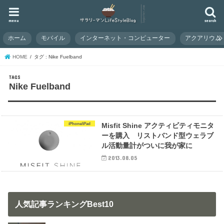
menu
search
ホーム
モバイル
インターネット・コンピューター
アクアリウム
HOME
タグ : Nike Fuelband
Nike Fuelband
iPhone/iPad
Misfit Shine アクティビティモニタ
ーを購入 リストバンド型ウェラブ
ル活動量計がついに我が家に
2013.08.05
人気記事ランキングBest10