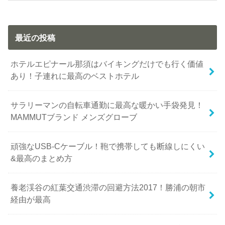
最近の投稿
ホテルエピナール那須はバイキングだけでも行く価値
あり！子連れに最高のベストホテル
サラリーマンの自転車通勤に最高な暖かい手袋発見！
MAMMUTブランド メンズグローブ
頑強なUSB-Cケーブル！鞄で携帯しても断線しにくい
&最高のまとめ方
養老渓谷の紅葉交通渋滞の回避方法2017！勝浦の朝市
経由が最高