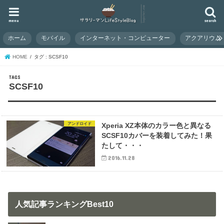
menu
search
ホーム
モバイル
インターネット・コンピューター
アクアリウム
HOME
タグ : SCSF10
SCSF10
アンドロイド
Xperia XZ本体のカラー色と異なる
SCSF10カバーを装着してみた！果
たして・・・
2016.11.28
人気記事ランキングBest10