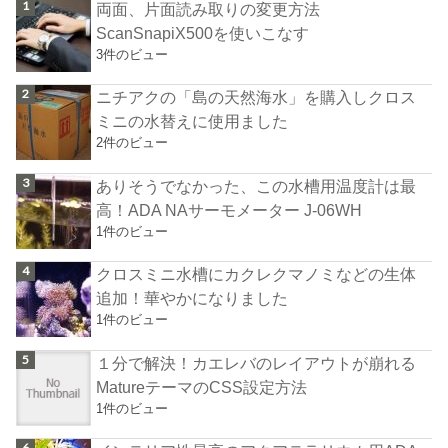
両面、片面読み取りの変更方法
ScanSnapiX500を使いこなす
3件のビュー
ニチアクの「島の天然海水」を購入しクロス
ミニの水替えに使用ました
2件のビュー
ありそうでなかった、この水槽用温度計は最
高！ADA NAサーモメーター J-06WH
1件のビュー
クロスミニ水槽にカクレクマノミなどの生体
追加！華やかになりました
1件のビュー
１分で解決！カエレバのレイアウトが崩れる
MatureテーマのCSS設定方法
1件のビュー