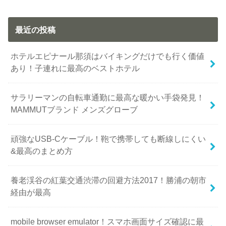
最近の投稿
ホテルエピナール那須はバイキングだけでも行く価値
あり！子連れに最高のベストホテル
サラリーマンの自転車通勤に最高な暖かい手袋発見！
MAMMUTブランド メンズグローブ
頑強なUSB-Cケーブル！鞄で携帯しても断線しにくい
&最高のまとめ方
養老渓谷の紅葉交通渋滞の回避方法2017！勝浦の朝市
経由が最高
mobile browser emulator！スマホ画面サイズ確認に最