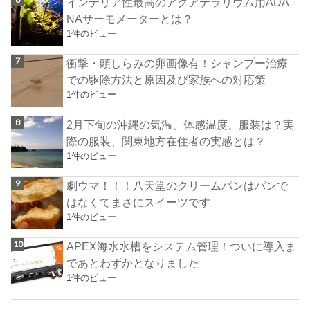
インテリア性最高のアクアテラリウム用ADA
NAサーモメーターとは？
1件のビュー
衝撃・頭しらみの卵画像有！シャンプー治療
での駆除方法と原因及び家族への対応策
1件のビュー
2月下旬の沖縄の気温、体感温度、服装は？実
際の服装、関東地方在住者の実感とは？
1件のビュー
劇ウマ！！！八天堂のクリームパンはパンで
はなくてまさにスイーツです
1件のビュー
APEX海水水槽をシステム管理！ついに導入ま
であとわずかとなりました
1件のビュー