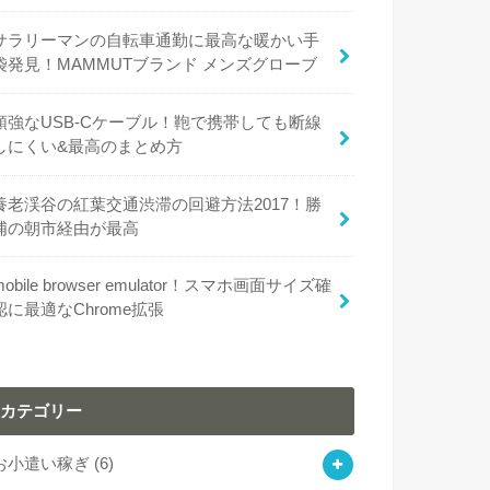
サラリーマンの自転車通勤に最高な暖かい手
袋発見！MAMMUTブランド メンズグローブ
頑強なUSB-Cケーブル！鞄で携帯しても断線
しにくい&最高のまとめ方
養老渓谷の紅葉交通渋滞の回避方法2017！勝
浦の朝市経由が最高
mobile browser emulator！スマホ画面サイズ確
認に最適なChrome拡張
カテゴリー
お小遣い稼ぎ
(6)