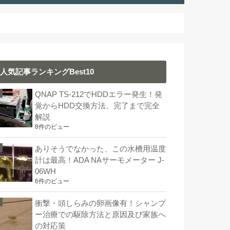
人気記事ランキングBest10
QNAP TS-212でHDDエラー発生！発
覚からHDD交換方法、完了まで完全
解説
8件のビュー
ありそうでなかった、この水槽用温度
計は最高！ADA NAサーモメーター J-
06WH
6件のビュー
衝撃・頭しらみの卵画像有！シャンプ
ー治療での駆除方法と原因及び家族へ
の対応策