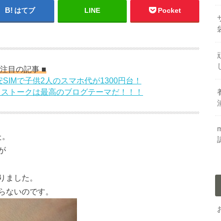
はてブ
LINE
Pocket
 注目の記事 ■
SIMで子供2人のスマホ代が1300円台！
！ストークは最高のブログテーマだ！！！
た。
が
りました。
らないのです。