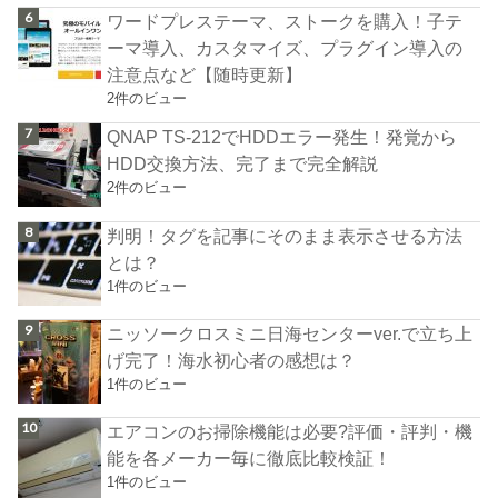
ワードプレステーマ、ストークを購入！子テ
ーマ導入、カスタマイズ、プラグイン導入の
注意点など【随時更新】
2件のビュー
QNAP TS-212でHDDエラー発生！発覚から
HDD交換方法、完了まで完全解説
2件のビュー
判明！タグを記事にそのまま表示させる方法
とは？
1件のビュー
ニッソークロスミニ日海センターver.で立ち上
げ完了！海水初心者の感想は？
1件のビュー
エアコンのお掃除機能は必要?評価・評判・機
能を各メーカー毎に徹底比較検証！
1件のビュー