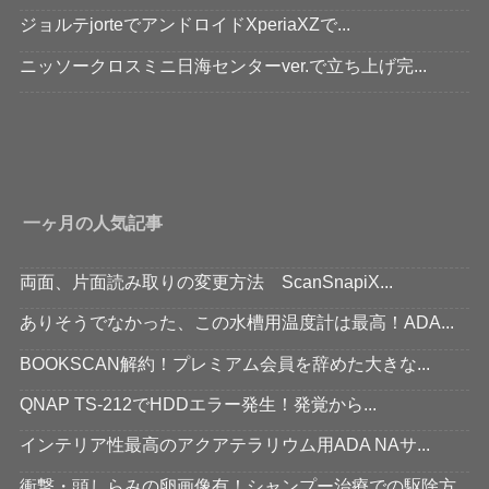
ジョルテjorteでアンドロイドXperiaXZで...
ニッソークロスミニ日海センターver.で立ち上げ完...
一ヶ月の人気記事
両面、片面読み取りの変更方法 ScanSnapiX...
ありそうでなかった、この水槽用温度計は最高！ADA...
BOOKSCAN解約！プレミアム会員を辞めた大きな...
QNAP TS-212でHDDエラー発生！発覚から...
インテリア性最高のアクアテラリウム用ADA NAサ...
衝撃・頭しらみの卵画像有！シャンプー治療での駆除方...