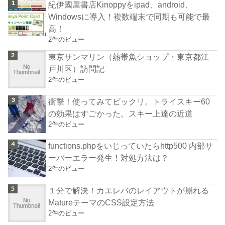
紀伊國屋書店Kinoppyをipad、android、
Windowsに導入！複数端末で同期も可能で最
高！
2件のビュー
東京サンマリン（熱帯魚ショップ・東京都江
戸川区）訪問記
2件のビュー
衝撃！使ってみてビックリ。トライスキー60
の効果はすごかった。スキー上達の近道
2件のビュー
functions.phpをいじっていたらhttp500 内部サ
ーバーエラー発生！対処方法は？
2件のビュー
１分で解決！カエレバのレイアウトが崩れる
MatureテーマのCSS設定方法
2件のビュー