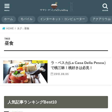
menu
search
ホーム
モバイル
インターネット・コンピューター
アクアリウム
HOME
タグ : 昼食
昼食
Sweets
ラ・ペスカ(La Casa Della Pesca）
で桃三昧！桃好きは必見！
2013.08.05
人気記事ランキングBest10