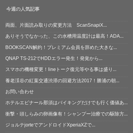
今週の人気記事
両面、片面読み取りの変更方法 ScanSnapiX...
ありそうでなかった、この水槽用温度計は最高！ADA...
BOOKSCAN解約！プレミアム会員を辞めた大きな...
QNAP TS-212でHDDエラー発生！発覚から...
スマホの機種変更！lineトーク復元等やる事は盛り...
養老渓谷の紅葉交通渋滞の回避方法2017！勝浦の朝...
お問い合わせ
ホテルエピナール那須はバイキングだけでも行く価値あ...
衝撃・頭しらみの卵画像有！シャンプー治療での駆除方...
ジョルテjorteでアンドロイドXperiaXZで...