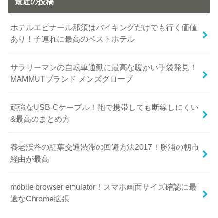
最近の投稿
ホテルエピナール那須はバイキングだけでも行く価値
あり！子連れに最高のベストホテル
サラリーマンの自転車通勤に最高な暖かい手袋発見！
MAMMUTブランド メンズグローブ
頑強なUSB-Cケーブル！鞄で携帯しても断線しにくい
&最高のまとめ方
養老渓谷の紅葉交通渋滞の回避方法2017！勝浦の朝市
経由が最高
mobile browser emulator！スマホ画面サイズ確認に最
適なChrome拡張