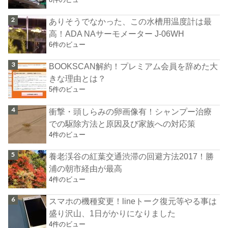
ありそうでなかった、この水槽用温度計は最
高！ADA NAサーモメーター J-06WH
6件のビュー
BOOKSCAN解約！プレミアム会員を辞めた大
きな理由とは？
5件のビュー
衝撃・頭しらみの卵画像有！シャンプー治療
での駆除方法と原因及び家族への対応策
4件のビュー
養老渓谷の紅葉交通渋滞の回避方法2017！勝
浦の朝市経由が最高
4件のビュー
スマホの機種変更！lineトーク復元等やる事は
盛り沢山、1日がかりになりました
4件のビュー