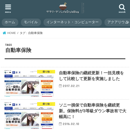
menu
search
ホーム
モバイル
インターネット・コンピューター
アクアリウム
HOME
タグ : 自動車保険
自動車保険
乗り物
自動車保険の継続更新！一括見積を
して比較して更新を実施しました
2017.02.21
乗り物
ソニー損保で自動車保険を継続更
新。保険料が3等級ダウン事故有で大
幅高に！
2016.02.10