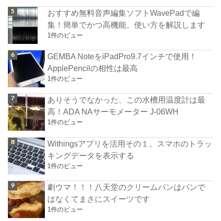
おすすめ無料音声編集ソフトWavePadで編
集！簡単でかつ高機能。使い方を解説します
1件のビュー
GEMBA NoteをiPadPro9.7インチで使用！
ApplePencilの相性は最高
1件のビュー
ありそうでなかった、この水槽用温度計は最
高！ADA NAサーモメーター J-06WH
1件のビュー
Withingsアプリを活用その１。スマホのトラッ
キングデータを表示する
1件のビュー
劇ウマ！！！八天堂のクリームパンはパンで
はなくてまさにスイーツです
1件のビュー