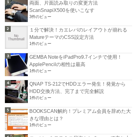
両面、片面読み取りの変更方法
ScanSnapiX500を使いこなす
3件のビュー
１分で解決！カエレバのレイアウトが崩れる
MatureテーマのCSS設定方法
1件のビュー
GEMBA NoteをiPadPro9.7インチで使用！
ApplePencilの相性は最高
1件のビュー
QNAP TS-212でHDDエラー発生！発覚から
HDD交換方法、完了まで完全解説
1件のビュー
BOOKSCAN解約！プレミアム会員を辞めた大
きな理由とは？
1件のビュー