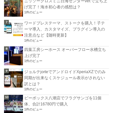
ニッソークロスミニ日海センターver.で立ち上
げ完了！海水初心者の感想は？
1件のビュー
ワードプレステーマ、ストークを購入！子テ
ーマ導入、カスタマイズ、プラグイン導入の
注意点など【随時更新】
1件のビュー
四葉工房シーホース オーバーフロー水槽立ち
上げ完了
1件のビュー
ジョルテjorteでアンドロイドXperiaXZでのみ
同期が出来なくスケジュール表示がされない
訳とは？
1件のビュー
ビーボックス八潮店でフラグサンゴを11個
体、合計16780円で購入
1件のビュー