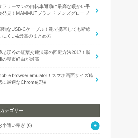
サラリーマンの自転車通勤に最高な暖かい手
袋発見！MAMMUTブランド メンズグローブ
頑強なUSB-Cケーブル！鞄で携帯しても断線
しにくい&最高のまとめ方
養老渓谷の紅葉交通渋滞の回避方法2017！勝
浦の朝市経由が最高
mobile browser emulator！スマホ画面サイズ確
認に最適なChrome拡張
カテゴリー
お小遣い稼ぎ
(6)