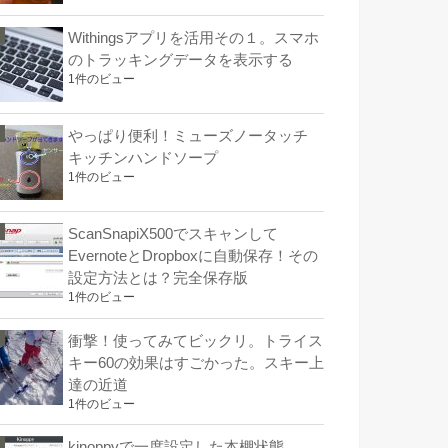
Withingsアプリを活用その１。スマホ
のトラッキングデータを表示する
1件のビュー
やっぱり便利！ミューズノータッチ
キッチンハンドソープ
1件のビュー
ScanSnapiX500でスキャンして
EvernoteとDropboxに自動保存！その
設定方法とは？完全保存版
1件のビュー
衝撃！使ってみてビックリ。トライス
キー60の効果はすごかった。スキー上
達の近道
1件のビュー
kinoppyで一度設定した本棚状態