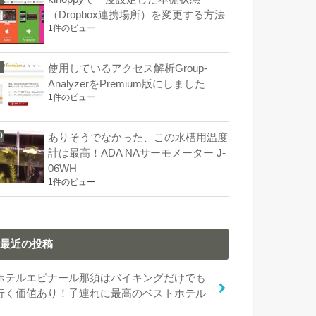
（Dropbox連携場所）を変更する方法
1件のビュー
使用しているアクセス解析Group-
AnalyzerをPremium版にしました
1件のビュー
ありそうでなかった、この水槽用温度
計は最高！ADA NAサーモメーター J-
06WH
1件のビュー
最近の投稿
ホテルエピナール那須はバイキングだけでも
行く価値あり！子連れに最高のベストホテル