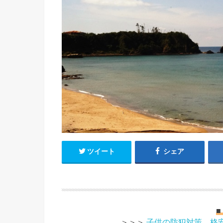
ツイート
シェア
■
＞＞＞
子供の防犯対策。格安