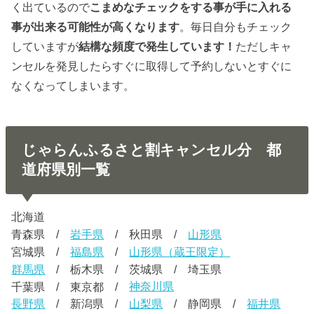
く出ているので
こまめなチェックをする事が手に入れる
事が出来る可能性が高くなります
。毎日自分もチェック
していますが
結構な頻度で発生しています！
ただしキャ
ンセルを発見したらすぐに取得して予約しないとすぐに
なくなってしまいます。
じゃらんふるさと割キャンセル分 都
道府県別一覧
北海道
青森県 /
岩手県
/ 秋田県 /
山形県
宮城県 /
福島県
/
山形県（蔵王限定）
群馬県
/ 栃木県 / 茨城県 / 埼玉県
千葉県 / 東京都 /
神奈川県
長野県
/ 新潟県 /
山梨県
/ 静岡県 /
福井県