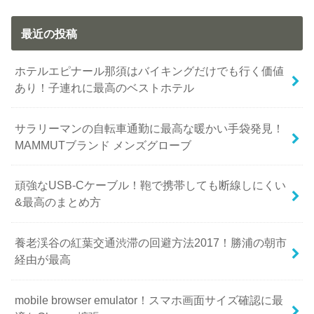
最近の投稿
ホテルエピナール那須はバイキングだけでも行く価値
あり！子連れに最高のベストホテル
サラリーマンの自転車通勤に最高な暖かい手袋発見！
MAMMUTブランド メンズグローブ
頑強なUSB-Cケーブル！鞄で携帯しても断線しにくい
&最高のまとめ方
養老渓谷の紅葉交通渋滞の回避方法2017！勝浦の朝市
経由が最高
mobile browser emulator！スマホ画面サイズ確認に最