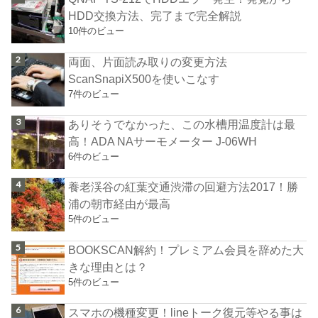
HDD交換方法、完了まで完全解説
10件のビュー
両面、片面読み取りの変更方法
ScanSnapiX500を使いこなす
7件のビュー
ありそうでなかった、この水槽用温度計は最
高！ADA NAサーモメーター J-06WH
6件のビュー
養老渓谷の紅葉交通渋滞の回避方法2017！勝
浦の朝市経由が最高
5件のビュー
BOOKSCAN解約！プレミアム会員を辞めた大
きな理由とは？
5件のビュー
スマホの機種変更！lineトーク復元等やる事は